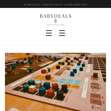
★
BABYDEALS – SPRYTNE ZAKUPY OCZAMI MAMY KASI.
☰
☰