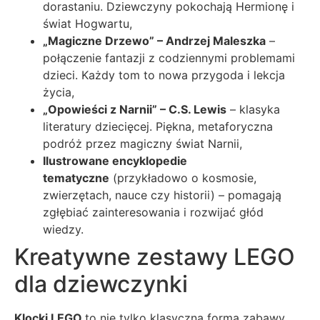
dorastaniu. Dziewczyny pokochają Hermionę i
świat Hogwartu,
„Magiczne Drzewo” – Andrzej Maleszka
–
połączenie fantazji z codziennymi problemami
dzieci. Każdy tom to nowa przygoda i lekcja
życia,
„Opowieści z Narnii” – C.S. Lewis
– klasyka
literatury dziecięcej. Piękna, metaforyczna
podróż przez magiczny świat Narnii,
Ilustrowane encyklopedie
tematyczne
(przykładowo o kosmosie,
zwierzętach, nauce czy historii) – pomagają
zgłębiać zainteresowania i rozwijać głód
wiedzy.
Kreatywne zestawy LEGO
dla dziewczynki
Klocki LEGO
to nie tylko klasyczna forma zabawy,