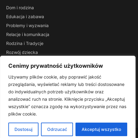
Dom i rodzina
Edukacja i zabawa
Problemy i wyzwania
Relacje i komunikacja
Rodzina i Tradycje
Rozwój dziecka
Wsparcie dla rodziców
Cenimy prywatność użytkowników
Zdrowie i opieka
Używamy plików cookie, aby poprawić jakość
INFORMACJE
przeglądania, wyświetlać reklamy lub treści dostosowane
Kontakt
do indywidualnych potrzeb użytkowników oraz
Mapa witryny
analizować ruch na stronie. Kliknięcie przycisku „Akceptuj
Polityka prywatności
wszystkie” oznacza zgodę na wykorzystywanie przez nas
plików cookie.
RSS
Dostosuj
Odrzucać
Akceptuj wszystko
© 2026 Babydeals. Wszelkie prawa zastrzeżone.