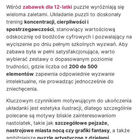
Wśród
zabawek dla 12-latki
puzzle wyróżniają się
wieloma zaletami. Układanie puzzli to doskonały
trening
koncentracji, cierpliwości i
spostrzegawczości
, stanowiący wartościową
odskocznię od bodźców cyfrowych i pozwalający na
wyciszenie po dniu pełnym szkolnych wyzwań. Aby
zabawa była w pełni satysfakcjonująca, warto
wybierać zestawy o dopasowanym poziomie
trudności, gdzie liczba od
200 do 500
elementów
zapewnia odpowiednie wyzwanie
intelektualne, nie prowadząc jednocześnie do
zniechęcenia.
Kluczowym czynnikiem motywującym do ukończenia
układanki jest estetyka ilustracji, dlatego szczególnie
polecane są motywy bliskie zainteresowaniom
nastolatek, takie jak
szczegółowe pejzaże,
nastrojowe miasta nocą czy grafiki fantasy
, a także
ambitniejsze
puzzle artystyczne z dziełami