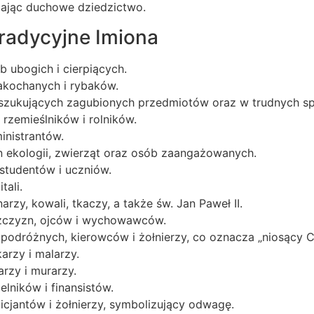
lając duchowe dziedzictwo.
Tradycyjne Imiona
 ubogich i cierpiących.
zakochanych i rybaków.
oszukujących zagubionych przedmiotów oraz w trudnych s
 rzemieślników i rolników.
inistrantów.
n ekologii, zwierząt oraz osób zaangażowanych.
studentów i uczniów.
tali.
arzy, kowali, tkaczy, a także św. Jan Paweł II.
żczyzn, ojców i wychowawców.
 podróżnych, kierowców i żołnierzy, co oznacza „niosący C
arzy i malarzy.
arzy i murarzy.
elników i finansistów.
licjantów i żołnierzy, symbolizujący odwagę.