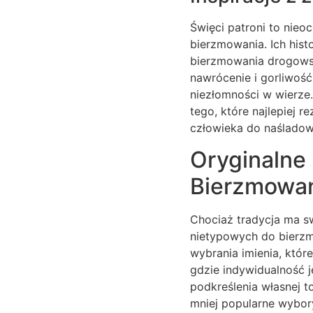
Święci patroni to nieo
bierzmowania. Ich hist
bierzmowania drogowsk
nawrócenie i gorliwość 
niezłomności w wierze
tego, które najlepiej 
człowieka do naślado
Oryginalne
Bierzmowan
Chociaż tradycja ma sw
nietypowych do bierzm
wybrania imienia, któr
gdzie indywidualność 
podkreślenia własnej to
mniej popularne wybory