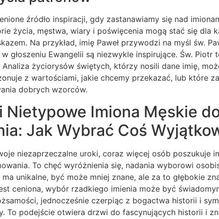
cenione źródło inspiracji, gdy zastanawiamy się nad imion
orie życia, męstwa, wiary i poświęcenia mogą stać się dla
azem. Na przykład, imię Paweł przywodzi na myśl św. Paw
w głoszeniu Ewangelii są niezwykle inspirujące. Św. Piotr t
. Analiza życiorysów świętych, którzy nosili dane imię, 
rezonuje z wartościami, jakie chcemy przekazać, lub które z
wania dobrych wzorców.
 i Nietypowe Imiona Męskie d
ia: Jak Wybrać Coś Wyjątko
oje niezaprzeczalne uroki, coraz więcej osób poszukuje im
owania. To chęć wyróżnienia się, nadania wyborowi osobis
e ma unikalne, być może mniej znane, ale za to głębokie zn
jest ceniona, wybór rzadkiego imienia może być świadomy
żsamości, jednocześnie czerpiąc z bogactwa historii i symbo
. To podejście otwiera drzwi do fascynujących historii i 