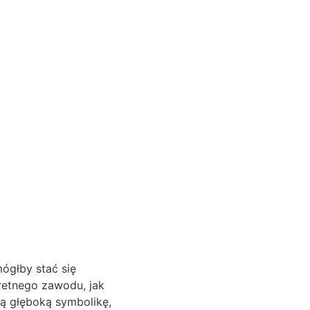
ógłby stać się
retnego zawodu, jak
bą głęboką symbolikę,