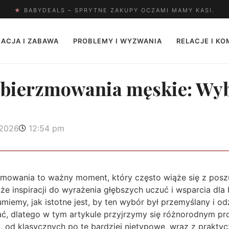
★
BABYDEALS – SPRYTNE ZAKUPY OCZAMI MAMY KASI.
ACJA I ZABAWA
PROBLEMY I WYZWANIA
RELACJE I K
 bierzmowania męskie: Wy
 2026
12:54 pm
zmowania to ważny moment, który często wiąże się z posz
kże inspiracji do wyrażenia głębszych uczuć i wsparcia dla b
iemy, jak istotne jest, by ten wybór był przemyślany i odz
ć, dlatego w tym artykule przyjrzymy się różnorodnym p
, od klasycznych po te bardziej nietypowe, wraz z prakt