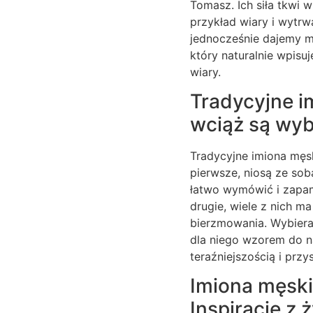
Tomasz. Ich siła tkwi w
przykład wiary i wytrwa
jednocześnie dajemy m
który naturalnie wpisu
wiary.
Tradycyjne i
wciąż są wyb
Tradycyjne imiona męs
pierwsze, niosą ze sob
łatwo wymówić i zapami
drugie, wiele z nich ma
bierzmowania. Wybieraj
dla niego wzorem do n
teraźniejszością i przy
Imiona męski
Inspiracje z 