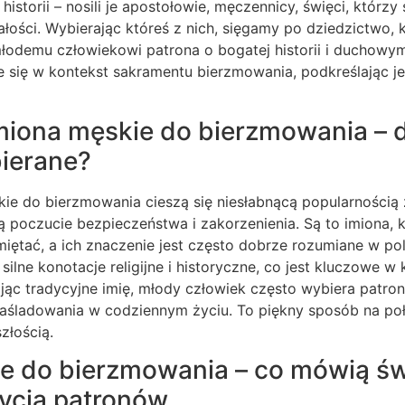
 historii – nosili je apostołowie, męczennicy, święci, któr
łości. Wybierając któreś z nich, sięgamy po dziedzictwo, kt
łodemu człowiekowi patrona o bogatej historii i duchowym
je się w kontekst sakramentu bierzmowania, podkreślając j
miona męskie do bierzmowania – 
ierane?
kie do bierzmowania cieszą się niesłabnącą popularnością
ą poczucie bezpieczeństwa i zakorzenienia. Są to imiona, 
ętać, a ich znaczenie jest często dobrze rozumiane w pols
 silne konotacje religijne i historyczne, co jest kluczowe w
ąc tradycyjne imię, młody człowiek często wybiera patron
aśladowania w codziennym życiu. To piękny sposób na poł
szłością.
e do bierzmowania – co mówią św
życia patronów