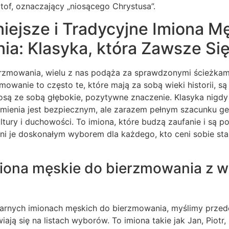
tof, oznaczający „niosącego Chrystusa”.
iejsze i Tradycyjne Imiona M
ia: Klasyka, która Zawsze Si
erzmowania, wielu z nas podąża za sprawdzonymi ścieżkami
mowanie to często te, które mają za sobą wieki historii, s
osą ze sobą głębokie, pozytywne znaczenie. Klasyka nigdy
imienia jest bezpiecznym, ale zarazem pełnym szacunku ge
tury i duchowości. To imiona, które budzą zaufanie i są 
ni je doskonałym wyborem dla każdego, kto ceni sobie sta
iona męskie do bierzmowania z 
rnych imionach męskich do bierzmowania, myślimy przede
ają się na listach wyborów. To imiona takie jak Jan, Piotr,