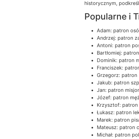
historycznym, podkreś
Popularne i 
Adam: patron osób
Andrzej: patron 
Antoni: patron p
Bartłomiej: patron
Dominik: patron m
Franciszek: patro
Grzegorz: patron 
Jakub: patron szpi
Jan: patron misjon
Józef: patron mę
Krzysztof: patron
Łukasz: patron lek
Marek: patron pis
Mateusz: patron c
Michał: patron po