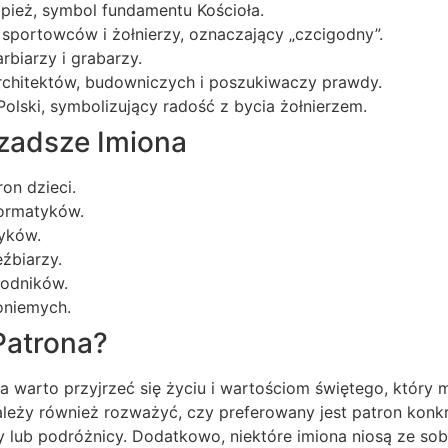
apież, symbol fundamentu Kościoła.
 sportowców i żołnierzy, oznaczający „czcigodny”.
rbiarzy i grabarzy.
rchitektów, budowniczych i poszukiwaczy prawdy.
Polski, symbolizujący radość z bycia żołnierzem.
zadsze Imiona
on dzieci.
formatyków.
yków.
źbiarzy.
rodników.
oniemych.
Patrona?
 warto przyjrzeć się życiu i wartościom świętego, który m
ży również rozważyć, czy preferowany jest patron konk
y lub podróżnicy. Dodatkowo, niektóre imiona niosą ze so