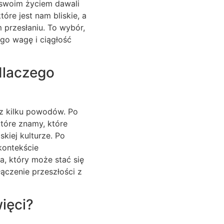
zy swoim życiem dawali
óre jest nam bliskie, a
 przesłaniu. To wybór,
ego wagę i ciągłość
dlaczego
 z kilku powodów. Po
które znamy, które
kiej kulturze. Po
 kontekście
a, który może stać się
ączenie przeszłości z
ięci?