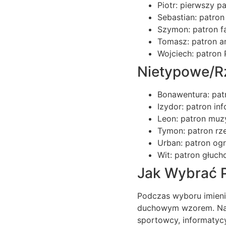
Piotr: pierwszy p
Sebastian: patron
Szymon: patron fa
Tomasz: patron a
Wojciech: patron 
Nietypowe/R
Bonawentura: patr
Izydor: patron in
Leon: patron muz
Tymon: patron rze
Urban: patron og
Wit: patron głuch
Jak Wybrać 
Podczas wyboru imienia
duchowym wzorem. Nale
sportowcy, informatyc