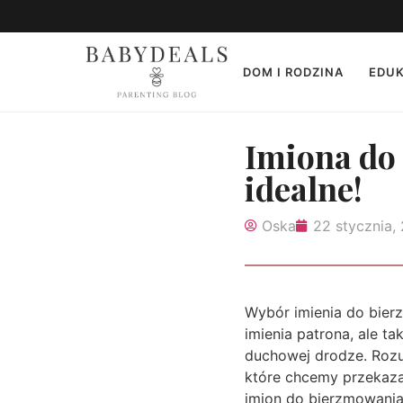
DOM I RODZINA
EDUK
Imiona do
idealne!
Oska
22 stycznia,
Wybór imienia do bier
imienia patrona, ale ta
duchowej drodze. Rozum
które chcemy przekaza
imion do bierzmowania