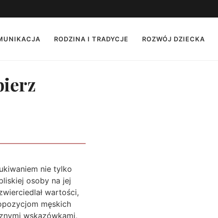
OMUNIKACJA
RODZINA I TRADYCJE
ROZWÓJ DZIECKA
bierz
ukiwaniem nie tylko
liskiej osoby na jej
wierciedlał wartości,
ropozycjom męskich
ycznymi wskazówkami,