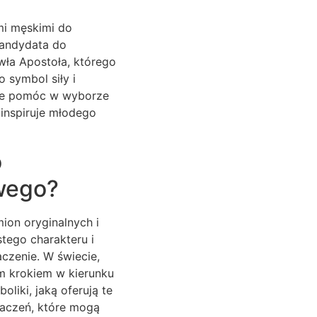
ami męskimi do
 kandydata do
ła Apostoła, którego
o symbol siły i
może pomóc w wyborze
ainspiruje młodego
o
wego?
ion oryginalnych i
tego charakteru i
aczenie. W świecie,
m krokiem w kierunku
liki, jaką oferują te
znaczeń, które mogą