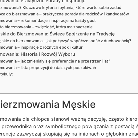
mowania: Praktyczne Porady i Inspiracje
rzmowania? Kluczowe kryteria i pytania, które warto sobie zadać
pca do bierzmowania – praktyczne porady dla rodziców i kandydatów
mowania – rekomendacje i inspiracje na każdy gust
do bierzmowania – zwięzłość, która ma znaczenie
kie do Bierzmowania: Świeże Spojrzenie na Tradycję
kie do bierzmowania – jak połączyć współczesność z duchowością?
mowania – inspiracje z różnych epok i kultur
mowania: Historia i Rozwój Wyboru
owania – jak zmieniały się preferencje na przestrzeni lat?
mowania – lista propozycji do dalszych poszukiwań
tykuły:
Bierzmowania Męskie
zmowania dla chłopca stanowi ważną decyzję, często kier
przewodnika oraz symbolicznego powiązania z postacią ś
rencje zazwyczaj skupiają się na imionach o głębokim znac