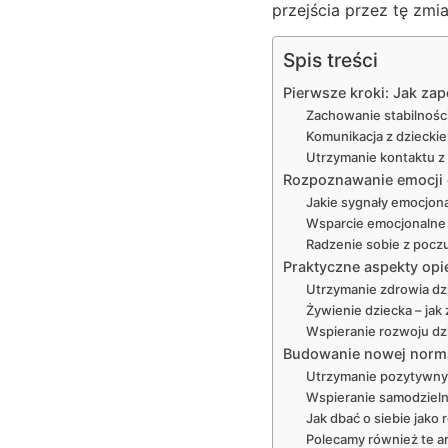
przejścia przez tę zmi
Spis treści
Pierwsze kroki: Jak za
Zachowanie stabilności
Komunikacja z dzieckie
Utrzymanie kontaktu z 
Rozpoznawanie emocji d
Jakie sygnały emocjon
Wsparcie emocjonalne – 
Radzenie sobie z poczu
Praktyczne aspekty opi
Utrzymanie zdrowia dzi
Żywienie dziecka – ja
Wspieranie rozwoju dz
Budowanie nowej norma
Utrzymanie pozytywnyc
Wspieranie samodzieln
Jak dbać o siebie jako 
Polecamy również te ar