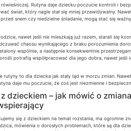
rówieśniczej. Rutyna daje dziecku poczucie kontroli i bez
 świat, który nagle stał się mniej przewidywalny. Nawet 
 przed snem czy niedzielne śniadanie, mogą stać się ważn
odzice, nawet jeśli nie mieszkają już razem, starali się ko
dczuwać chaosu wynikającego z braku porozumienia doros
talony wspólnie, a następnie konsekwentnie przestrzegany,
orośli potrafią współpracować dla jego dobra, nawet jeśli 
 rutyny to dla dziecka jak stały ląd w morzu zmian. Nawet 
rutyna daje mu poczucie, że coś jest niezmienne i bezpieczn
z dzieckiem – jak mówić o zmian
 wspierający
ujemy się z dzieckiem na temat rozstania, ma ogromne zna
dzica, mówienia o dorosłych problemach, które są dla dzie