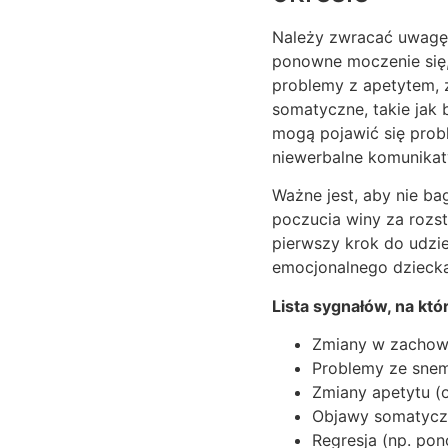
Należy zwracać uwagę 
ponowne moczenie się, 
problemy z apetytem, z
somatyczne, takie jak 
mogą pojawić się probl
niewerbalne komunikat
Ważne jest, aby nie b
poczucia winy za rozst
pierwszy krok do udzi
emocjonalnego dziecka n
Lista sygnałów, na kt
Zmiany w zachowan
Problemy ze snem
Zmiany apetytu (o
Objawy somatyczn
Regresja (np. pon