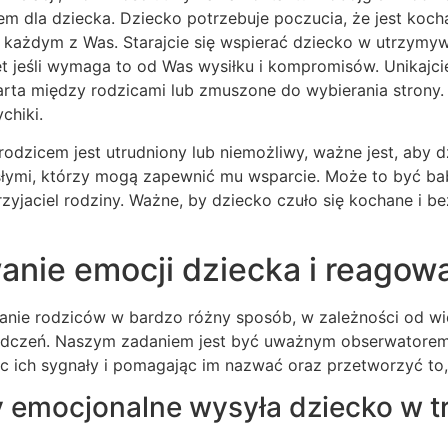
m dla dziecka. Dziecko potrzebuje poczucia, że jest kocha
 każdym z Was. Starajcie się wspierać dziecko w utrzymyw
 jeśli wymaga to od Was wysiłku i kompromisów. Unikajcie
darta między rodzicami lub zmuszone do wybierania strony
chiki.
 rodzicem jest utrudniony lub niemożliwy, ważne jest, aby d
osłymi, którzy mogą zapewnić mu wsparcie. Może to być babc
przyjaciel rodziny. Ważne, by dziecko czuło się kochane i 
nie emocji dziecka i reagowa
stanie rodziców w bardzo różny sposób, w zależności od w
adczeń. Naszym zadaniem jest być uważnym obserwatore
c ich sygnały i pomagając im nazwać oraz przetworzyć to,
y emocjonalne wysyła dziecko w 