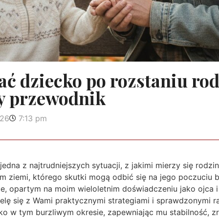
ać dziecko po rozstaniu ro
y przewodnik
026
7:13 pm
edna z najtrudniejszych sytuacji, z jakimi mierzy się rodzi
m ziemi, którego skutki mogą odbić się na jego poczuciu 
e, opartym na moim wieloletnim doświadczeniu jako ojca i
lę się z Wami praktycznymi strategiami i sprawdzonymi rad
 w tym burzliwym okresie, zapewniając mu stabilność, zro