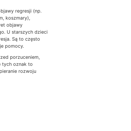
jawy regresji (np.
m, koszmary),
wet objawy
o. U starszych dzieci
esja. Są to często
uje pomocy.
rzed porzuceniem,
e tych oznak to
pieranie rozwoju