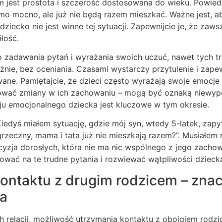
em jest prostota i szczerość dostosowana do wieku. Powie
samo mocno, ale już nie będą razem mieszkać. Ważne jest, ab
dziecko nie jest winne tej sytuacji. Zapewnijcie je, że zaw
łość.
 zadawania pytań i wyrażania swoich uczuć, nawet tych tr
żnie, bez oceniania. Czasami wystarczy przytulenie i zape
wane. Pamiętajcie, że dzieci często wyrażają swoje emocj
ować zmiany w ich zachowaniu – mogą być oznaką niewyp
ju emocjonalnego dziecka jest kluczowe w tym okresie.
iedyś miałem sytuację, gdzie mój syn, wtedy 5-latek, zapy
grzeczny, mama i tata już nie mieszkają razem?”. Musiałem
cyzja dorosłych, która nie ma nic wspólnego z jego zacho
gować na te trudne pytania i rozwiewać wątpliwości dzieck
ontaktu z drugim rodzicem – znac
ka
 relacji, możliwość utrzymania kontaktu z obojgiem rodzi