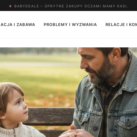
★
BABYDEALS – SPRYTNE ZAKUPY OCZAMI MAMY KASI.
ACJA I ZABAWA
PROBLEMY I WYZWANIA
RELACJE I K