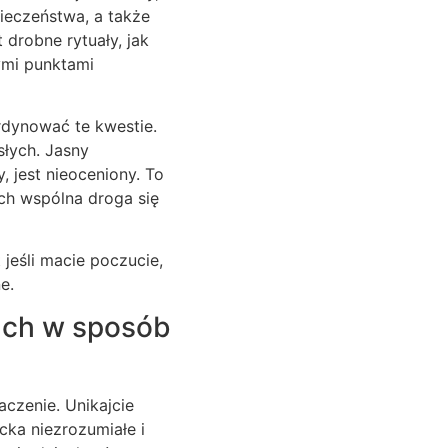
pieczeństwa, a także
drobne rytuały, jak
ymi punktami
ordynować te kwestie.
łych. Jasny
 jest nieoceniony. To
ich wspólna droga się
jeśli macie poczucie,
e.
ach w sposób
czenie. Unikajcie
cka niezrozumiałe i