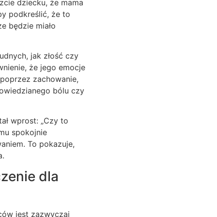
dzcie dziecku, że mama
y podkreślić, że to
sze będzie miało
udnych, jak złość czy
wnienie, że jego emocje
e poprzez zachowanie,
owiedzianego bólu czy
tał wprost: „Czy to
 mu spokojnie
waniem. To pokazuje,
a.
zenie dla
ców jest zazwyczaj