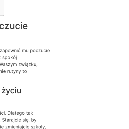
oczucie
o zapewnić mu poczucie
 spokój i
 Waszym związku,
nie rutyny to
 życiu
ci. Dlatego tak
Starajcie się, by
e zmieniajcie szkoły,