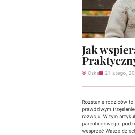
Jak wspier
Praktyczn
Oska
21 lutego, 2
Rozstanie rodziców to j
prawdziwym trzęsienie
rozwoju. W tym artykul
parentingowego, podzie
wesprzeć Wasze dziecko