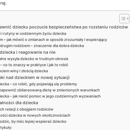
anę.
pewnić dziecku poczucie bezpieczeństwa po rozstaniu rodziców
 i rutyny w codziennym życiu dziecka
m – jak mówić o zmianach w sposób zrozumiały i wspierający
drugim rodzicem – znaczenie dla dobra dziecka
ziecka i reagowanie na nie
alne wysyła dziecko w trudnym okresie
co to znaczy w praktyce i jak to robić
ciem winy i złością dziecka
eki nad dzieckiem w nowej sytuacji
ecka – co robić, gdy pojawiają się problemy
k zapewnić zbilansowaną dietę w zmienionych warunkach
iecka – jak nieść pomoc w jego codziennych wyzwaniach
lności dla dziecka
h relacji z obojgiem rodziców
ości dziecka w nowych okolicznościach
rodzic, by móc lepiej wspierać dziecko
tykuły: