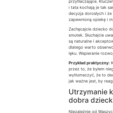
przytłaczające. Klucz
i tata kochają je tak 
decyzja dorosłych i że 
zapewnioną opiekę i mi
Zachęcajcie dziecko do
smutek. Słuchajcie uwa
są naturalne i akcepto
dlatego warto obserw
lęku. Wspieranie rozwo
Przykład praktyczny:
K
przez to, że byłem nie
wytłumaczyć, że to de
jak ważne jest, by rea
Utrzymanie k
dobra dziec
Niezależnie od Waszych