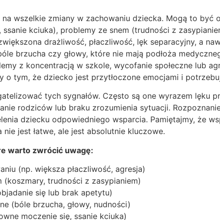
na wszelkie zmiany w zachowaniu dziecka. Mogą to być ob
ssanie kciuka), problemy ze snem (trudności z zasypianie
większona drażliwość, płaczliwość, lęk separacyjny, a na
bóle brzucha czy głowy, które nie mają podłoża medyczneg
emy z koncentracją w szkole, wycofanie społeczne lub agr
y o tym, że dziecko jest przytłoczone emocjami i potrzeb
agatelizować tych sygnałów. Często są one wyrazem lęku p
anie rodziców lub braku zrozumienia sytuacji. Rozpoznani
elenia dziecku odpowiedniego wsparcia. Pamiętajmy, że ws
ie jest łatwe, ale jest absolutnie kluczowe.
óre warto zwrócić uwagę:
iu (np. większa płaczliwość, agresja)
 (koszmary, trudności z zasypianiem)
bjadanie się lub brak apetytu)
e (bóle brzucha, głowy, nudności)
owne moczenie się, ssanie kciuka)