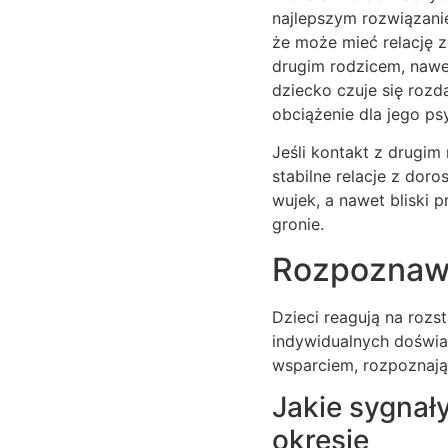
najlepszym rozwiązanie
że może mieć relację z
drugim rodzicem, nawet
dziecko czuje się roz
obciążenie dla jego psy
Jeśli kontakt z drugim
stabilne relacje z dor
wujek, a nawet bliski 
gronie.
Rozpoznawa
Dzieci reagują na roz
indywidualnych doświ
wsparciem, rozpoznają
Jakie sygnał
okresie