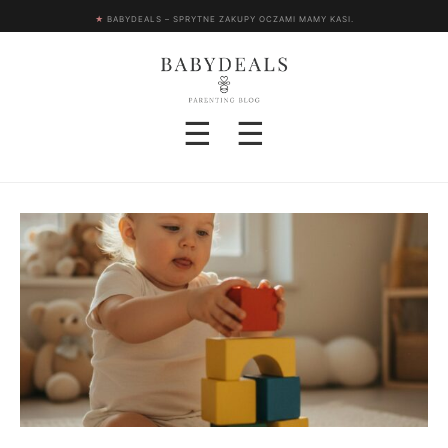
★
BABYDEALS – SPRYTNE ZAKUPY OCZAMI MAMY KASI.
☰
☰