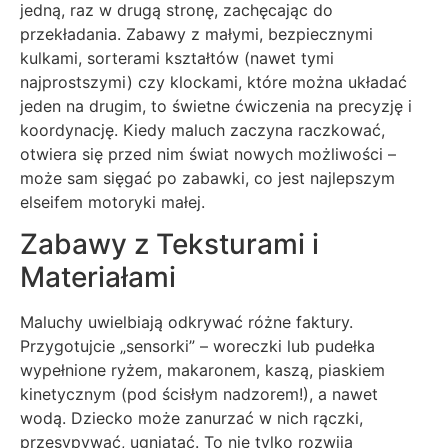
jedną, raz w drugą stronę, zachęcając do
przekładania. Zabawy z małymi, bezpiecznymi
kulkami, sorterami kształtów (nawet tymi
najprostszymi) czy klockami, które można układać
jeden na drugim, to świetne ćwiczenia na precyzję i
koordynację. Kiedy maluch zaczyna raczkować,
otwiera się przed nim świat nowych możliwości –
może sam sięgać po zabawki, co jest najlepszym
elseifem motoryki małej.
Zabawy z Teksturami i
Materiałami
Maluchy uwielbiają odkrywać różne faktury.
Przygotujcie „sensorki” – woreczki lub pudełka
wypełnione ryżem, makaronem, kaszą, piaskiem
kinetycznym (pod ścisłym nadzorem!), a nawet
wodą. Dziecko może zanurzać w nich rączki,
przesypywać, ugniatać. To nie tylko rozwija