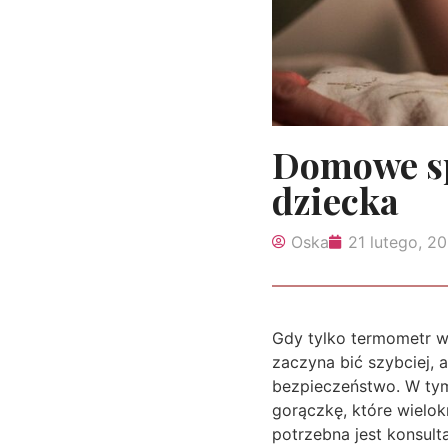
Domowe sp
dziecka
Oska
21 lutego, 2
Gdy tylko termometr w
zaczyna bić szybciej, 
bezpieczeństwo. W ty
gorączkę, które wielo
potrzebna jest konsulta