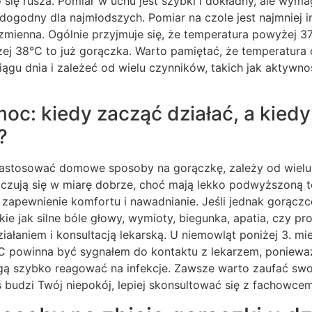
się rusza. Pomiar w uchu jest szybki i dokładny, ale wym
edogodny dla najmłodszych. Pomiar na czole jest najmniej i
mienna. Ogólnie przyjmuje się, że temperatura powyżej 37
j 38°C to już gorączka. Warto pamiętać, że temperatura c
ągu dnia i zależeć od wielu czynników, takich jak aktywno
oc: kiedy zacząć działać, a kiedy
?
zastosować domowe sposoby na gorączkę, zależy od wielu
e czują się w miarę dobrze, choć mają lekko podwyższoną 
zapewnienie komfortu i nawadnianie. Jeśli jednak gorączc
kie jak silne bóle głowy, wymioty, biegunka, apatia, czy 
iałaniem i konsultacją lekarską. U niemowląt poniżej 3. mi
 powinna być sygnałem do kontaktu z lekarzem, ponieważ
gą szybko reagować na infekcje. Zawsze warto zaufać swoje
coś budzi Twój niepokój, lepiej skonsultować się z fachowcem