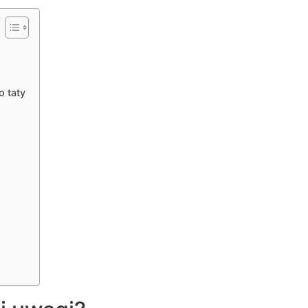
 taty
u