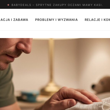
★
BABYDEALS – SPRYTNE ZAKUPY OCZAMI MAMY KASI.
ACJA I ZABAWA
PROBLEMY I WYZWANIA
RELACJE I K