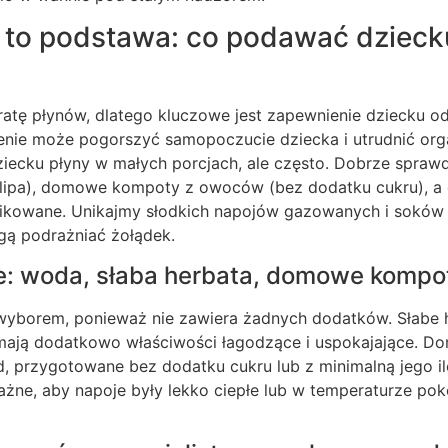
 to podstawa: co podawać dzieck
atę płynów, dlatego kluczowe jest zapewnienie dziecku 
nie może pogorszyć samopoczucie dziecka i utrudnić org
iecku płyny w małych porcjach, ale często. Dobrze sprawd
, lipa), domowe kompoty z owoców (bez dodatku cukru), a 
fikowane. Unikajmy słodkich napojów gazowanych i sokó
ogą podrażniać żołądek.
: woda, słaba herbata, domowe kompo
wyborem, ponieważ nie zawiera żadnych dodatków. Słabe h
, mają dodatkowo właściwości łagodzące i uspokajające. 
ód, przygotowane bez dodatku cukru lub z minimalną jego il
ażne, aby napoje były lekko ciepłe lub w temperaturze pok