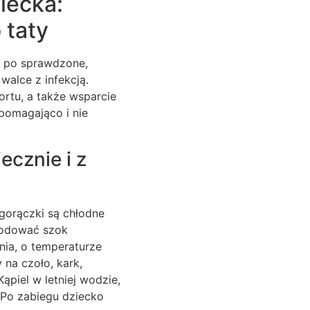
iecka:
 taty
ąć po sprawdzone,
alce z infekcją.
ortu, a także wsparcie
pomagająco i nie
ecznie i z
gorączki są chłodne
owodować szok
nia, o temperaturze
 na czoło, kark,
ąpiel w letniej wodzie,
 Po zabiegu dziecko