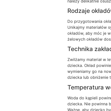
należy delikatnie osus
Rodzaje okładów
Do przygotowania okład
Unikajmy materiałów s
okładów, aby móc je w
żelowych okładów dost
Technika zakła
Zwilżamy materiał w le
dziecka. Okład powinie
wymieniamy go na now
dziecka lub obniżenie 
Temperatura wod
Woda do kąpieli powinn
dziecka. Nie powinna b
Ważne, aby dziecko by