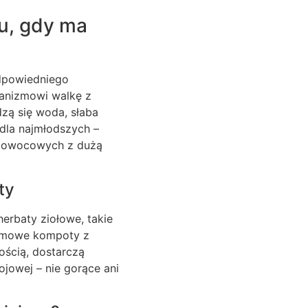
u, gdy ma
odpowiedniego
anizmowi walkę z
zą się woda, słaba
dla najmłodszych –
w owocowych z dużą
ty
erbaty ziołowe, takie
Domowe kompoty z
ością, dostarczą
ojowej – nie gorące ani