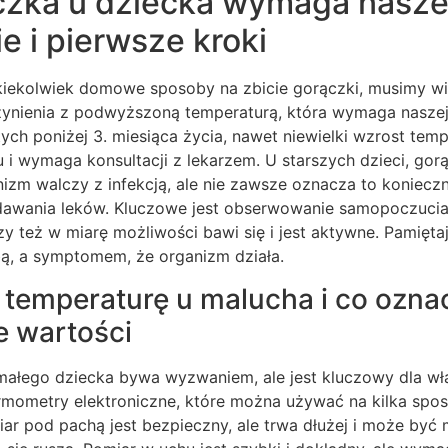
czka u dziecka wymaga nasze
 i pierwsze kroki
kiekolwiek domowe sposoby na zbicie gorączki, musimy wi
ynienia z podwyższoną temperaturą, która wymaga naszej 
ych poniżej 3. miesiąca życia, nawet niewielki wzrost te
i wymaga konsultacji z lekarzem. U starszych dzieci, go
nizm walczy z infekcją, ale nie zawsze oznacza to koniecz
wania leków. Kluczowe jest obserwowanie samopoczucia 
y też w miarę możliwości bawi się i jest aktywne. Pamięt
bą, a symptomem, że organizm działa.
 temperaturę u malucha i co ozna
 wartości
małego dziecka bywa wyzwaniem, ale jest kluczowy dla wła
ermometry elektroniczne, które można używać na kilka sp
iar pod pachą jest bezpieczny, ale trwa dłużej i może być 