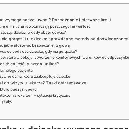
ka wymaga naszej uwagi? Rozpoznanie i pierwsze kroki
urę u malucha i co oznaczają poszczególne wartości
 zacząć działać, a kiedy obserwować?
cie gorączki u dziecka: sprawdzone metody od doświadczonego
e: jak je stosować bezpiecznie i z głową
wa: co podawać dziecku, gdy ma gorączkę?
emperatura w pokoju: stworzenie komfortowych warunków do odpoczynk
czki: co jeść, a czego unikać?
la małego pacjenta
ożywne dania, które zaakceptuje dziecko
ał do wizyty u lekarza? Znaki ostrzegawcze
które budzą niepokój
ntaktem z lekarzem – sytuacje krytyczne
tykuły: