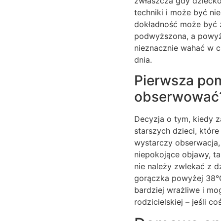
zwłaszcza gdy dziecko 
techniki i może być ni
dokładność może być z
podwyższona, a powyże
nieznacznie wahać w ci
dnia.
Pierwsza pom
obserwować
Decyzja o tym, kiedy 
starszych dzieci, któr
wystarczy obserwacja, 
niepokojące objawy, ta
nie należy zwlekać z dz
gorączka powyżej 38°C
bardziej wrażliwe i mo
rodzicielskiej – jeśli 