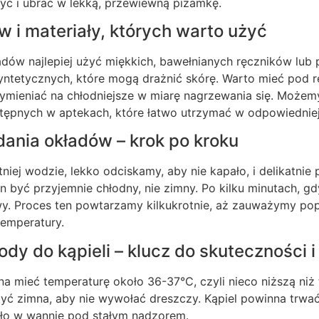
zyć i ubrać w lekką, przewiewną piżamkę.
 i materiały, których warto użyć
ów najlepiej użyć miękkich, bawełnianych ręczników lub p
yntetycznych, które mogą drażnić skórę. Warto mieć pod 
ymieniać na chłodniejsze w miarę nagrzewania się. Możemy
ępnych w aptekach, które łatwo utrzymać w odpowiedniej
dania okładów – krok po kroku
tniej wodzie, lekko odciskamy, aby nie kapało, i delikatni
n być przyjemnie chłodny, nie zimny. Po kilku minutach, gdy
y. Proces ten powtarzamy kilkukrotnie, aż zauważymy p
temperatury.
y do kąpieli – klucz do skuteczności i
a mieć temperaturę około 36-37°C, czyli nieco niższą niż 
yć zimna, aby nie wywołać dreszczy. Kąpiel powinna trwać
ło w wannie pod stałym nadzorem.