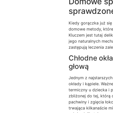
Domowe spo
sprawdzone
Kiedy gorączka już się
domowe metody, które 
Kluczem jest tutaj del
jego naturalnych mech
zastępują leczenia zal
Chłodne okład
głową
Jednym z najstarszych
okłady i kąpiele. Waż
termiczny u dziecka i 
zbliżonej do tej, któr
pachwiny i zgięcia łok
trwająca kilkanaście m