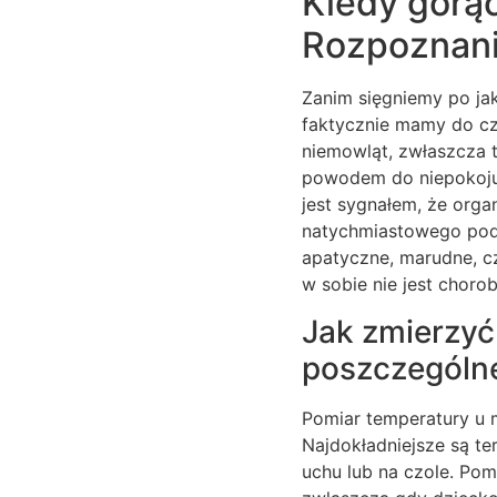
Kiedy gorą
Rozpoznanie
Zanim sięgniemy po ja
faktycznie mamy do cz
niemowląt, zwłaszcza t
powodem do niepokoju 
jest sygnałem, że orga
natychmiastowego poda
apatyczne, marudne, cz
w sobie nie jest choro
Jak zmierzyć
poszczególne
Pomiar temperatury u 
Najdokładniejsze są t
uchu lub na czole. Pom