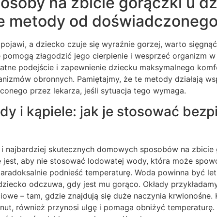
soby na zbicie gorączki u dz
 metody od doświadczonego
 pojawi, a dziecko czuje się wyraźnie gorzej, warto sięgn
pomogą złagodzić jego cierpienie i wesprzeć organizm w w
ikatne podejście i zapewnienie dziecku maksymalnego komf
anizmów obronnych. Pamiętajmy, że te metody działają ws
econego przez lekarza, jeśli sytuacja tego wymaga.
y i kąpiele: jak je stosować bezpi
 i najbardziej skutecznych domowych sposobów na zbicie 
ne jest, aby nie stosować lodowatej wody, która może sp
paradoksalnie podnieść temperaturę. Woda powinna być let
ą dziecko odczuwa, gdy jest mu gorąco. Okłady przykładamy
ciowe – tam, gdzie znajdują się duże naczynia krwionośne. K
inut, również przynosi ulgę i pomaga obniżyć temperaturę.