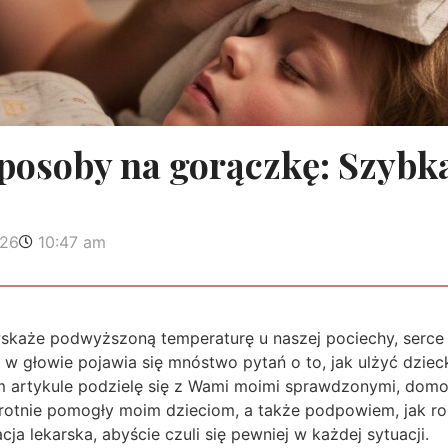
osoby na gorączkę: Szybka
026
10:47 am
skaże podwyższoną temperaturę u naszej pociechy, serce
a w głowie pojawia się mnóstwo pytań o to, jak ulżyć dziec
m artykule podzielę się z Wami moimi sprawdzonymi, do
krotnie pomogły moim dzieciom, a także podpowiem, jak ro
cja lekarska, abyście czuli się pewniej w każdej sytuacji.