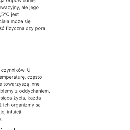
aga odpowiedniej
nwazyjny, ale jego
,5°C jest
iała może się
ść fizyczna czy pora
 czynników. U
temperaturę, często
e towarzyszą inne
problemy z oddychaniem,
esiąca życia, każda
 ich organizmy są
j intuicji
.