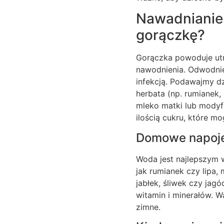
Nawadnianie
gorączkę?
Gorączka powoduje utr
nawodnienia. Odwodnie
infekcją. Podawajmy dz
herbata (np. rumianek
mleko matki lub mody
ilością cukru, które m
Domowe napoje
Woda jest najlepszym 
jak rumianek czy lipa
jabłek, śliwek czy jag
witamin i minerałów. W
zimne.