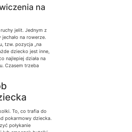
ćwiczenia na
ruchy jelit. Jednym z
 jechało na rowerze.
, tzw. pozycja „na
ażde dziecko jest inne,
 najlepiej działa na
zu. Czasem trzeba
ób
ziecka
ki. To, co trafia do
ład pokarmowy dziecka.
zyć połykanie