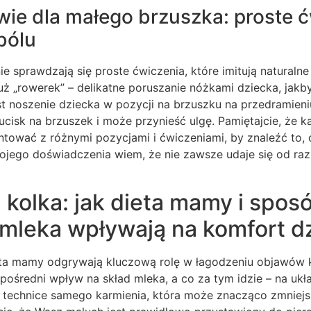
wie dla małego brzuszka: proste 
bólu
e sprawdzają się proste ćwiczenia, które imitują naturalne 
uż „rowerek” – delikatne poruszanie nóżkami dziecka, jakby
 noszenie dziecka w pozycji na brzuszku na przedramieniu
ucisk na brzuszek i może przynieść ulgę. Pamiętajcie, że k
ować z różnymi pozycjami i ćwiczeniami, by znaleźć to, co
jego doświadczenia wiem, że nie zawsze udaje się od ra
 kolka: jak dieta mamy i spos
mleka wpływają na komfort d
ta mamy odgrywają kluczową rolę w łagodzeniu objawów kol
ośredni wpływ na skład mleka, a co za tym idzie – na uk
 technice samego karmienia, która może znacząco zmniejs