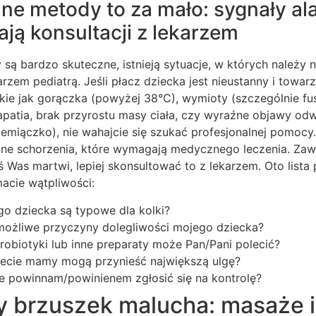
lne metody to za mało: sygnały a
ją konsultacji z lekarzem
są bardzo skuteczne, istnieją sytuacje, w których należy 
arzem pediatrą. Jeśli płacz dziecka jest nieustanny i towar
kie jak gorączka (powyżej 38°C), wymioty (szczególnie fu
 apatia, brak przyrostu masy ciała, czy wyraźne objawy od
ciemiączko), nie wahajcie się szukać profesjonalnej pomo
ne schorzenia, które wymagają medycznego leczenia. Zaw
 coś Was martwi, lepiej skonsultować to z lekarzem. Oto lista
acie wątpliwości:
o dziecka są typowe dla kolki?
 możliwe przyczyny dolegliwości mojego dziecka?
robiotyki lub inne preparaty może Pan/Pani polecić?
iecie mamy mogą przynieść największą ulgę?
 powinnam/powinienem zgłosić się na kontrolę?
 brzuszek malucha: masaże i