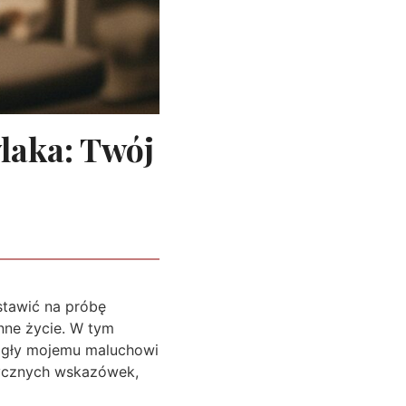
laka: Twój
stawić na próbę
enne życie. W tym
mogły mojemu maluchowi
tycznych wskazówek,