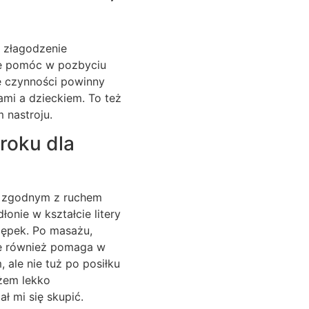
a złagodzenie
że pomóc w pozbyciu
e czynności powinny
mi a dzieckiem. To też
 nastroju.
roku dla
ku zgodnym z ruchem
nie w kształcie litery
 pępek. Po masażu,
nie również pomaga w
ale nie tuż po posiłku
żem lekko
ał mi się skupić.