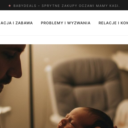
★
BABYDEALS – SPRYTNE ZAKUPY OCZAMI MAMY KASI.
ACJA I ZABAWA
PROBLEMY I WYZWANIA
RELACJE I K