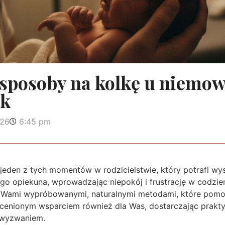
 sposoby na kolkę u niemow
ik
026
6:45 pm
jeden z tych momentów w rodzicielstwie, który potrafi wy
dego opiekuna, wprowadzając niepokój i frustrację w codzi
 z Wami wypróbowanymi, naturalnymi metodami, które po
ocenionym wsparciem również dla Was, dostarczając prak
m wyzwaniem.