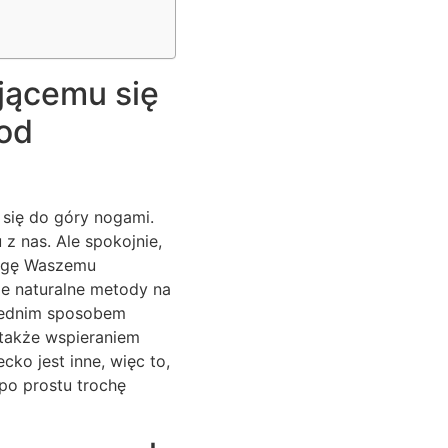
jącemu się
 od
 się do góry nogami.
 z nas. Ale spokojnie,
 ulgę Waszemu
ze naturalne metody na
iednim sposobem
 także wspieraniem
cko jest inne, więc to,
 po prostu trochę