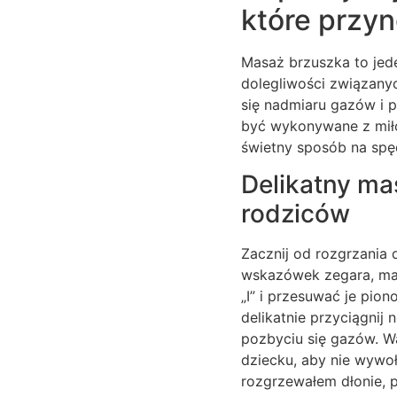
które przyn
Masaż brzuszka to jede
dolegliwości związany
się nadmiaru gazów i 
być wykonywane z miłoś
świetny sposób na spę
Delikatny ma
rodziców
Zacznij od rozgrzania 
wskazówek zegara, mas
„I” i przesuwać je pion
delikatnie przyciągnij
pozbyciu się gazów. W
dziecku, aby nie wywo
rozgrzewałem dłonie, po