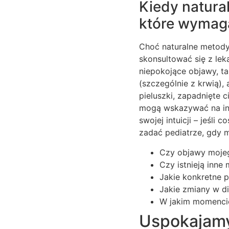
Kiedy natura
które wymaga
Choć naturalne metody 
skonsultować się z lek
niepokojące objawy, ta
(szczególnie z krwią),
pieluszki, zapadnięte 
mogą wskazywać na in
swojej intuicji – jeśli
zadać pediatrze, gdy m
Czy objawy mojeg
Czy istnieją inne
Jakie konkretne p
Jakie zmiany w d
W jakim momencie
Uspokajamy