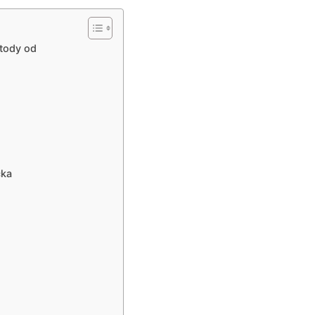
tody od
cka