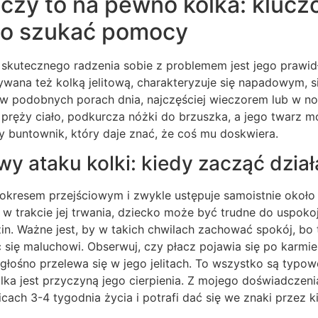
czy to na pewno kolka: klucz
rto szukać pomocy
skutecznego radzenia sobie z problemem jest jego prawid
wana też kolką jelitową, charakteryzuje się napadowym, s
 w podobnych porach dnia, najczęściej wieczorem lub w n
, pręży ciało, podkurcza nóżki do brzuszka, a jego twarz
ły buntownik, który daje znać, że coś mu doskwiera.
y ataku kolki: kiedy zacząć dzia
t okresem przejściowym i zwykle ustępuje samoistnie około
 w trakcie jej trwania, dziecko może być trudne do uspoko
in. Ważne jest, by w takich chwilach zachować spokój, bo
 się maluchowi. Obserwuj, czy płacz pojawia się po karmie
głośno przelewa się w jego jelitach. To wszystko są typo
olka jest przyczyną jego cierpienia. Z mojego doświadczeni
cach 3-4 tygodnia życia i potrafi dać się we znaki przez ki