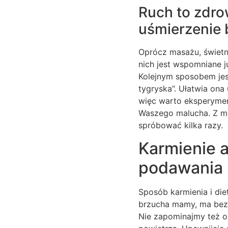
Ruch to zdro
uśmierzenie 
Oprócz masażu, świetni
nich jest wspomniane j
Kolejnym sposobem jest
tygryska”. Ułatwia ona 
więc warto eksperyment
Waszego malucha. Z mo
spróbować kilka razy.
Karmienie a
podawania 
Sposób karmienia i die
brzucha mamy, ma bezp
Nie zapominajmy też o