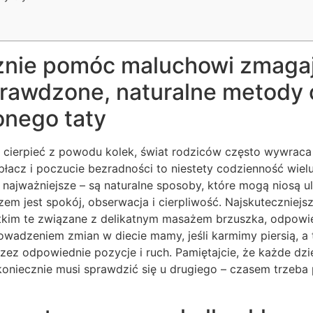
znie pomóc maluchowi zmaga
sprawdzone, naturalne metody
nego taty
 cierpieć z powodu kolek, świat rodziców często wywraca
płacz i poczucie bezradności to niestety codzienność wielu
co najważniejsze – są naturalne sposoby, które mogą niosą
em jest spokój, obserwacja i cierpliwość. Najskuteczniejs
stkim te związane z delikatnym masażem brzuszka, odpow
owadzeniem zmian w diecie mamy, jeśli karmimy piersią, a
zez odpowiednie pozycje i ruch. Pamiętajcie, że każde dzie
ekoniecznie musi sprawdzić się u drugiego – czasem trzeba