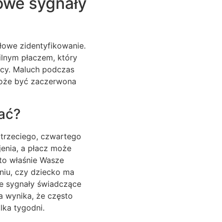
owe sygnały
łowe zidentyfikowanie.
ilnym płaczem, który
ocy. Maluch podczas
 może być zaczerwona
łać?
 trzeciego, czwartego
jenia, a płacz może
 to właśnie Wasze
niu, czy dziecko ma
we sygnały świadczące
a wynika, że często
lka tygodni.