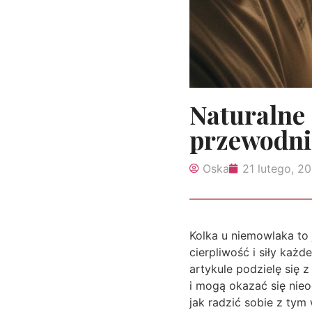
Naturalne
przewodn
Oska
21 lutego, 2
Kolka u niemowlaka to 
cierpliwość i siły każ
artykule podzielę się
i mogą okazać się nie
jak radzić sobie z ty