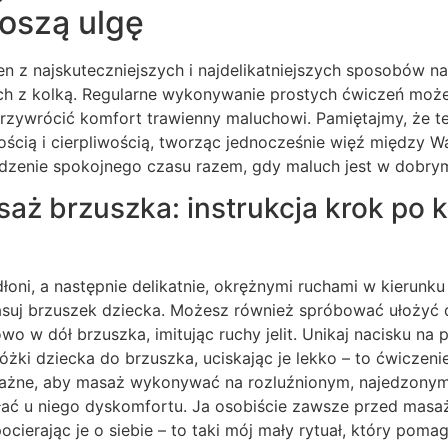
oszą ulgę
n z najskuteczniejszych i najdelikatniejszych sposobów n
ch z kolką. Regularne wykonywanie prostych ćwiczeń mo
przywrócić komfort trawienny maluchowi. Pamiętajmy, że t
cią i cierpliwością, tworząc jednocześnie więź między Wa
dzenie spokojnego czasu razem, gdy maluch jest w dobrym
saż brzuszka: instrukcja krok po k
dłoni, a następnie delikatnie, okrężnymi ruchami w kierun
uj brzuszek dziecka. Możesz również spróbować ułożyć dło
owo w dół brzuszka, imitując ruchy jelit. Unikaj nacisku na
 nóżki dziecka do brzuszka, uciskając je lekko – to ćwicze
ażne, aby masaż wykonywać na rozluźnionym, najedzonym, 
łać u niego dyskomfortu. Ja osobiście zawsze przed masa
cierając je o siebie – to taki mój mały rytuał, który pomag