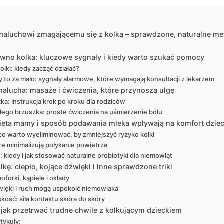
maluchowi zmagającemu się z kolką – sprawdzone, naturalne me
ewno kolka: kluczowe sygnały i kiedy warto szukać pomocy
lki: kiedy zacząć działać?
 to za mało: sygnały alarmowe, które wymagają konsultacji z lekarzem
lucha: masaże i ćwiczenia, które przynoszą ulgę
ka: instrukcja krok po kroku dla rodziców
łego brzuszka: proste ćwiczenia na uśmierzenie bólu
 dieta mamy i sposób podawania mleka wpływają na komfort dzie
co warto wyeliminować, by zmniejszyć ryzyko kolki
re minimalizują połykanie powietrza
 kiedy i jak stosować naturalne probiotyki dla niemowląt
ę: ciepło, kojące dźwięki i inne sprawdzone triki
oforki, kąpiele i okłady
dźwięki i ruch mogą uspokoić niemowlaka
kość: siła kontaktu skóra do skóry
 jak przetrwać trudne chwile z kolkującym dzieckiem
tykuły: