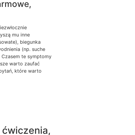
larmowe,
niezwłocznie
zyszą mu inne
sowate), biegunka
wodnienia (np. suche
cy. Czasem te symptomy
sze warto zaufać
 pytań, które warto
 ćwiczenia,