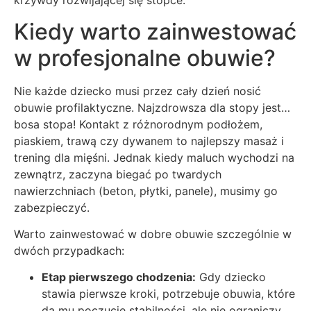
krzywdy rozwijającej się stópce.
Kiedy warto zainwestować
w profesjonalne obuwie?
Nie każde dziecko musi przez cały dzień nosić
obuwie profilaktyczne. Najzdrowsza dla stopy jest…
bosa stopa! Kontakt z różnorodnym podłożem,
piaskiem, trawą czy dywanem to najlepszy masaż i
trening dla mięśni. Jednak kiedy maluch wychodzi na
zewnątrz, zaczyna biegać po twardych
nawierzchniach (beton, płytki, panele), musimy go
zabezpieczyć.
Warto zainwestować w dobre obuwie szczególnie w
dwóch przypadkach:
Etap pierwszego chodzenia:
Gdy dziecko
stawia pierwsze kroki, potrzebuje obuwia, które
da mu poczucie stabilności, ale nie ograniczy