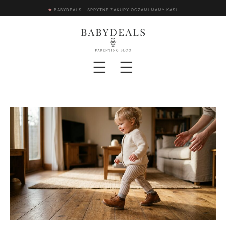
★
BABYDEALS – SPRYTNE ZAKUPY OCZAMI MAMY KASI.
☰
☰